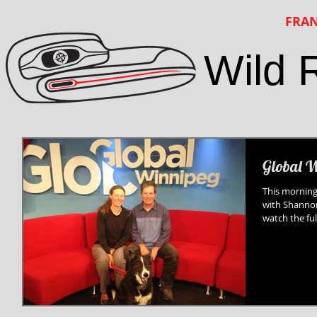
FRAN
Wild 
Global W
This morning
with Shannon 
watch the full