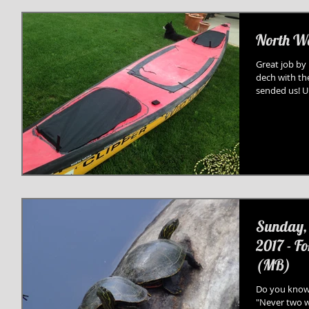
North W
Great job by
dech with th
sended us! Un
Sunday, 
2017 - F
(MB)
Do you know 
"Never two w