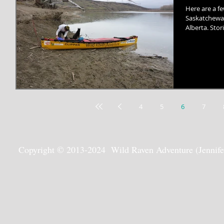
Here are a f
Saskatchewan
Alberta. Stor
4
5
6
7
Copyright © 2013-2024 Wild Raven Adventure (Jennifer G