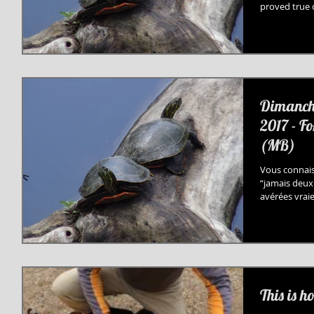
proved true 
Dimanche
2017 - F
(MB)
Vous connais
“jamais deux 
avérées vraie
This is h