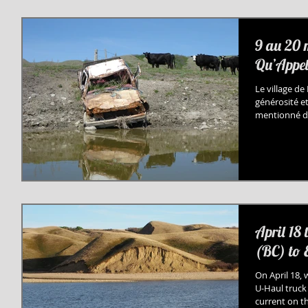
9 au 20 
Qu’Appel
Le village d
générosité et
mentionné da
April 18
(BC) to 
On April 18, 
U-Haul truck
current on th