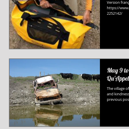
Version franç
https://www
2252142/
May 9 to 
Qu'Appel
The village 
and kindness 
previous post