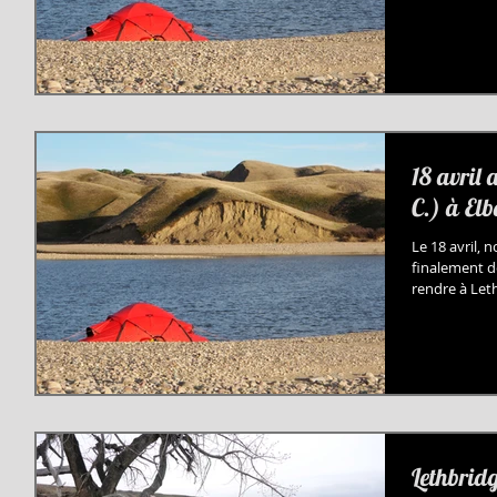
18 avril
C.) à El
Le 18 avril,
finalement d
rendre à Leth
Lethbrid