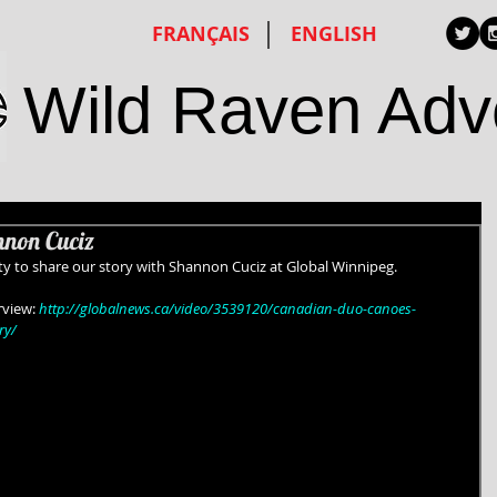
FRANÇAIS
ENGLISH
Wild Raven Adv
nnon Cuciz
y to share our story with Shannon Cuciz at Global Winnipeg. 
rview: 
http://globalnews.ca/video/3539120/canadian-duo-canoes-
ry/