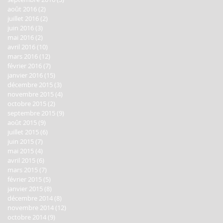
août 2016
(2)
2 posts
juillet 2016
(2)
2 posts
juin 2016
(3)
3 posts
mai 2016
(2)
2 posts
avril 2016
(10)
10 posts
mars 2016
(12)
12 posts
février 2016
(7)
7 posts
janvier 2016
(15)
15 posts
décembre 2015
(3)
3 posts
novembre 2015
(4)
4 posts
octobre 2015
(2)
2 posts
septembre 2015
(9)
9 posts
août 2015
(9)
9 posts
juillet 2015
(6)
6 posts
juin 2015
(7)
7 posts
mai 2015
(4)
4 posts
avril 2015
(6)
6 posts
mars 2015
(7)
7 posts
février 2015
(5)
5 posts
janvier 2015
(8)
8 posts
décembre 2014
(8)
8 posts
novembre 2014
(12)
12 posts
octobre 2014
(9)
9 posts