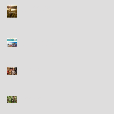
Happy Canada Day! / Bonne
fête du Canada!
Fête des Chants de Marins -
présentations à venir!
Circa 2003-2004
Iguana - Iguane