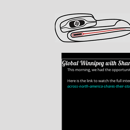
Global Winnipeg with Sha
This morning, we had the opportunit
Here is the link to watch the full inte
across-north-america-shares-their-sto