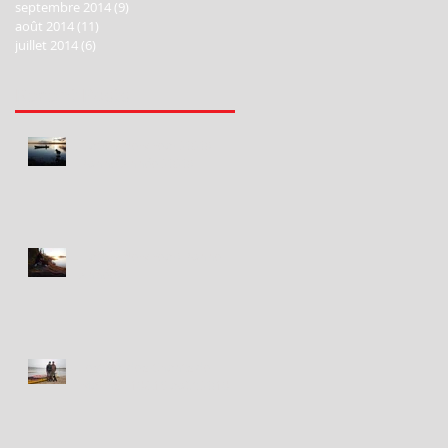
septembre 2014
(9)
9 posts
août 2014
(11)
11 posts
juillet 2014
(6)
6 posts
Recent Posts
Happy New Year 2020!
Bonne Année 2020!
Happy New Year! Bonne
Année!
Festival des Chants de
Marins - 18&19 août 2018