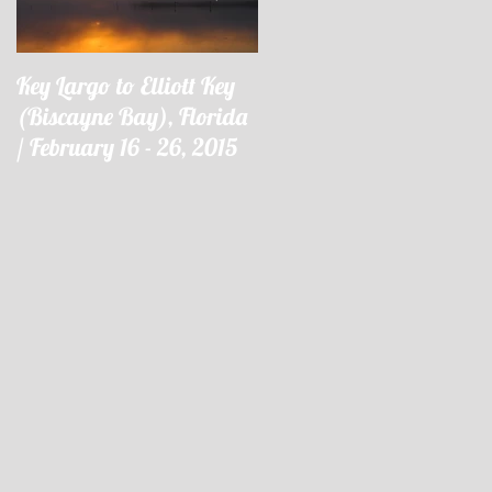
Key Largo to Elliott Key
Key Largo à Elliott Key
(Biscayne Bay), Florida
(Biscayne Bay), Floride 
/ February 16 - 26, 2015
16 - 26 février 2015