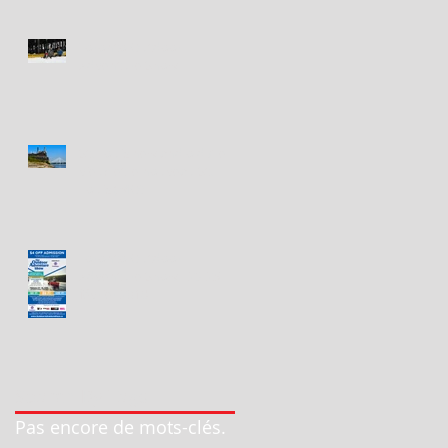
Toronto Outdoor
Adventure Show
St. Louis new and old / le
vieux et le nouveau St.
Louis (MO)
Toronto Outdoor
Adventure Show - 23-25
février 2018
Search By Tags
Pas encore de mots-clés.