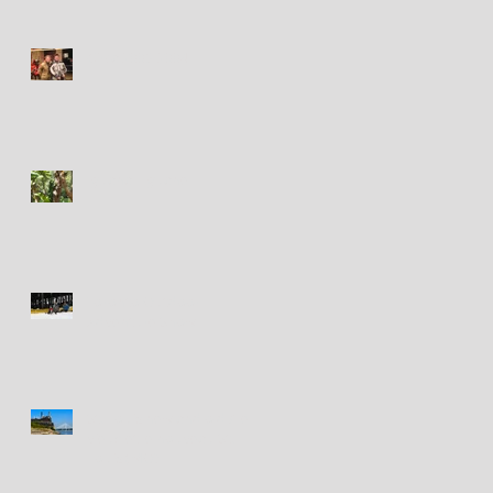
Circa 2003-2004
Iguana - Iguane
Toronto Outdoor
Adventure Show
St. Louis new and old / le
vieux et le nouveau St.
Louis (MO)