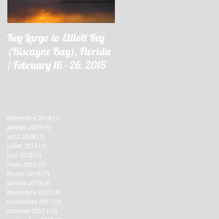
Key Largo to Elliott Key
Key Largo à Elliott Key
(Biscayne Bay), Florida
(Biscayne Bay), Floride 
e
/ February 16 - 26, 2015
16 - 26 février 2015
It
décembre 2019
(1)
1 post
janvier 2019
(1)
1 post
août 2018
(1)
1 post
juillet 2018
(1)
1 post
juin 2018
(2)
2 posts
mars 2018
(1)
1 post
février 2018
(7)
7 posts
janvier 2018
(4)
4 posts
décembre 2017
(3)
3 posts
novembre 2017
(2)
2 posts
octobre 2017
(10)
10 posts