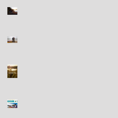
Happy New Year! Bonne
Année!
Festival des Chants de
Marins - 18&19 août 2018
Happy Canada Day! / Bonne
fête du Canada!
Fête des Chants de Marins -
présentations à venir!