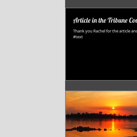
Article in the Tribune C
Thank you Rachel for the article and 
#text