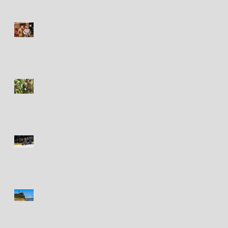
Circa 2003-2004
Iguana - Iguane
Toronto Outdoor
Adventure Show
St. Louis new and old / le
vieux et le nouveau St.
Louis (MO)