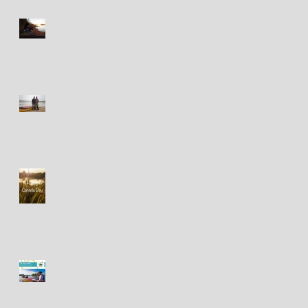
Happy New Year! Bonne
Année!
Festival des Chants de
Marins - 18&19 août 2018
Happy Canada Day! / Bonne
fête du Canada!
Fête des Chants de Marins -
présentations à venir!