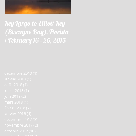
Key Largo to Elliott Key
Key Largo à Elliott Key
(Biscayne Bay), Florida
(Biscayne Bay), Floride 
/ February 16 - 26, 2015
16 - 26 février 2015
x
décembre 2019
(1)
1 post
janvier 2019
(1)
1 post
août 2018
(1)
1 post
juillet 2018
(1)
1 post
juin 2018
(2)
2 posts
mars 2018
(1)
1 post
février 2018
(7)
7 posts
janvier 2018
(4)
4 posts
décembre 2017
(3)
3 posts
novembre 2017
(2)
2 posts
octobre 2017
(10)
10 posts