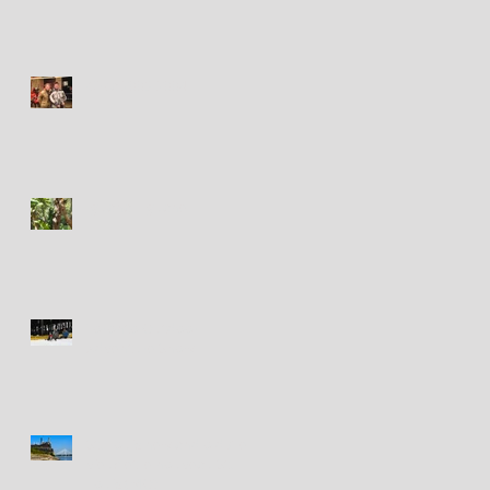
Circa 2003-2004
Iguana - Iguane
Toronto Outdoor
Adventure Show
St. Louis new and old / le
vieux et le nouveau St.
Louis (MO)