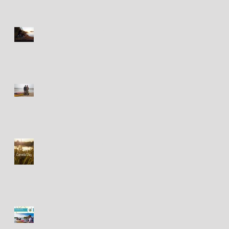
Happy New Year! Bonne
Année!
Festival des Chants de
Marins - 18&19 août 2018
Happy Canada Day! / Bonne
fête du Canada!
Fête des Chants de Marins -
présentations à venir!