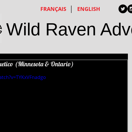
FRANÇAIS
ENGLISH
Wild Raven Adv
etico (Minnesota & Ontario)
watch?v=TYKxVFnadgo