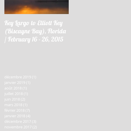
Key Largo to Elliott Key
Key Largo à Elliott Key
(Biscayne Bay), Florida
(Biscayne Bay), Floride 
/ February 16 - 26, 2015
16 - 26 février 2015
décembre 2019
(1)
1 post
janvier 2019
(1)
1 post
août 2018
(1)
1 post
juillet 2018
(1)
1 post
juin 2018
(2)
2 posts
mars 2018
(1)
1 post
février 2018
(7)
7 posts
janvier 2018
(4)
4 posts
décembre 2017
(3)
3 posts
novembre 2017
(2)
2 posts