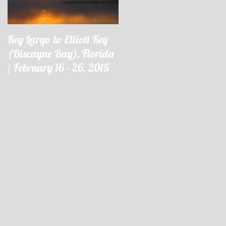
Key Largo to Elliott Key
Key Largo à Elliott Key
(Biscayne Bay), Florida
(Biscayne Bay), Floride 
/ February 16 - 26, 2015
16 - 26 février 2015