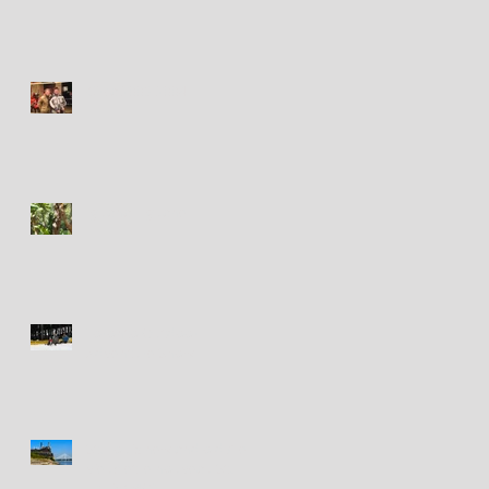
Circa 2003-2004
Iguana - Iguane
Toronto Outdoor
Adventure Show
St. Louis new and old / le
vieux et le nouveau St.
Louis (MO)