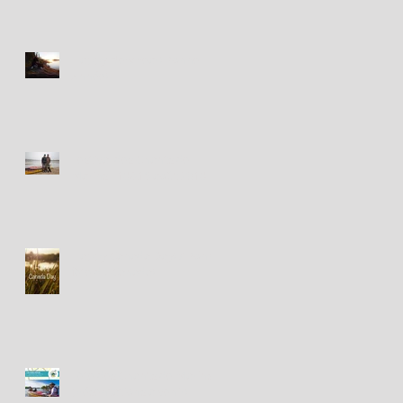
Happy New Year! Bonne
Année!
Festival des Chants de
Marins - 18&19 août 2018
Happy Canada Day! / Bonne
fête du Canada!
Fête des Chants de Marins -
présentations à venir!