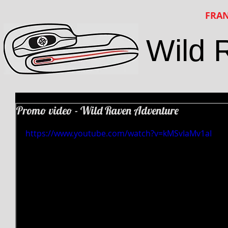
FRAN
Wild 
Promo video - Wild Raven Adventure
https://www.youtube.com/watch?v=kMSvIaMv1aI