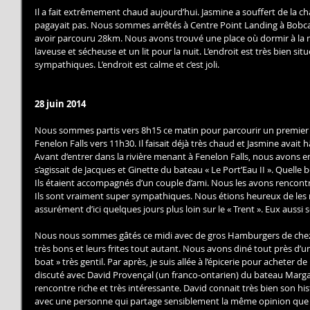
Il a fait extrêmement chaud aujourd’hui. Jasmine a souffert de la cha
pagayait pas. Nous sommes arrêtés à Centre Point Landing à Bobca
avoir parcouru 28km. Nous avons trouvé une place où dormir à la mar
laveuse et sécheuse et un lit pour la nuit. L’endroit est très bien situ
sympathiques. L’endroit est calme et c’est joli. 
28 juin 2014
Nous sommes partis vers 8h15 ce matin pour parcourir un premier
Fenelon Falls vers 11h30. Il faisait déjà très chaud et Jasmine avait
Avant d’entrer dans la rivière menant à Fenelon Falls, nous avons e
s’agissait de Jacques et Ginette du bateau « Le Port’Eau II ». Quelle b
Ils étaient accompagnés d’un couple d’ami. Nous les avons rencontrés
Ils sont vraiment super sympathiques. Nous étions heureux de les 
assurément d’ici quelques jours plus loin sur le « Trent ». Eux aussi 
Nous nous sommes gâtés ce midi avec de gros Hamburgers de chez T
très bons et leurs frites tout autant. Nous avons diné tout près d’
boat » très gentil. Par après, je suis allée à l’épicerie pour acheter d
discuté avec David Provençal (un franco-ontarien) du bateau Margar
rencontre riche et très intéressante. David connait très bien son histo
avec une personne qui partage sensiblement la même opinion que 