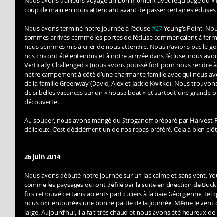
Nous avons d’ailleurs voyagé un bon moment avec l’équipage du « Le
coup de main en nous attendant avant de passer certaines écluses 
Nous avons terminé notre journée à l’écluse 
#27
 Young’s Point. No
sommes arrivés comme les portes de l’écluse commençaient à fermer
nous sommes mis à crier de nous attendre. Nous n’avions pas le go
nos cris ont été entendus et à notre arrivée dans l’écluse, nous avo
Vertically Challenged » (nous avons poussé fort pour nous rendre à
notre campement à côté d’une charmante famille avec qui nous avons 
de la famille Greenway (David, Alex et Jackie Kwitko). Nous trouvons 
de si belles vacances sur un « house boat » et surtout une grande o
découverte. 
Au souper, nous avons mangé du Stroganoff préparé par Harvest 
délicieux. C’est décidément un de nos repas préféré. Cela à bien clô
26 juin 2014
Nous avons débuté notre journée sur un lac calme et sans vent. Yo
comme les paysages qui ont défilé par la suite en direction de Buc
fois retrouvé certains accents particuliers à la baie Géorgienne, tel q
nous ont entourées une bonne partie de la journée. Même le vent d’ap
large. Aujourd’hui, il a fait très chaud et nous avons été heureux de