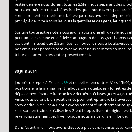
restés derrière nous durant tous les 2.5km nous séparant des procha
nous ont même remis 4 bières froides que nous n’avons pas tardé à b
sont surement les meilleures bières que nous avons eu depuis très
privilégié de vivre à tous les jours la gentillesse des gens, leur grand
Sur une toute autre note, nous avons appris une effroyable nouvelle
petit ami de Jasmine et le fidèle compagnon de nos grands amis Kar
accident. Il n’avait que 2½ années. La nouvelle nous a bouleversée
nos amis. Nos pensées sont avec vous et nous sommes en mesure d
tristesse que vous ressentez présentement. 
30 juin 2014
Journée de repos à l’écluse 
#39
 et de belles rencontres. Vers 15h00
positionner à la marina Trent Talbot situé à quelques kilomètres de l’
déplacement était de franchir les 2 dernières écluses (40 et 41) situé
Ainsi, nous serons bien positionnés pour entreprendre la traversée d
conviendra. À l’écluse 40, nous avons rencontré un charmant coupl
». Ils sont en train de réaliser le « Great Loop ». Ils sont originaires
reverrons surement cet hiver lorsque nous arriverons en Floride. 
Dans l’avant-midi, nous avons discuté à plusieurs reprises avec Ran