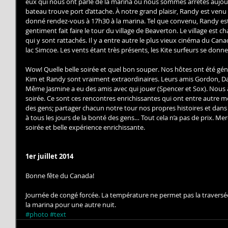
eux qui nous ont parlé de la marina où nous sommes arrêtés aujourd’
bateau trouve port d’attache. À notre grand plaisir, Randy est venu 
donné rendez-vous à 17h30 à la marina. Tel que convenu, Randy est
gentiment fait faire le tour du village de Beaverton. Le village est c
qui y sont rattachés. Il y a entre autre le plus vieux cinéma du Can
lac Simcoe. Les vents étant très présents, les Kite surfeurs se donne
Wow! Quelle belle soirée et quel bon souper. Nos hôtes ont été géné
Kim et Randy sont vraiment extraordinaires. Leurs amis Gordon, Darl
Même Jasmine a eu des amis avec qui jouer (Spencer et Sox). Nous
soirée. Ce sont ces rencontres enrichissantes qui ont entre autre m
des gens; partager chacun notre tour nos propres histoires et dans
à tous les jours de la bonté des gens… Tout cela n’a pas de prix. Mer
soirée et belle expérience enrichissante. 
1er juillet 2014
Bonne fête du Canada! 
Journée de congé forcée. La température ne permet pas la traversé
la marina pour une autre nuit.
#photo
#text