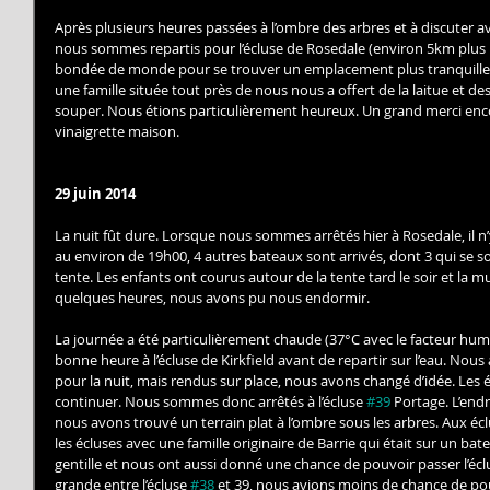
Après plusieurs heures passées à l’ombre des arbres et à discuter a
nous sommes repartis pour l’écluse de Rosedale (environ 5km plus loi
bondée de monde pour se trouver un emplacement plus tranquille pou
une famille située tout près de nous nous a offert de la laitue et des
souper. Nous étions particulièrement heureux. Un grand merci encor
vinaigrette maison. 
29 juin 2014
La nuit fût dure. Lorsque nous sommes arrêtés hier à Rosedale, il 
au environ de 19h00, 4 autres bateaux sont arrivés, dont 3 qui se s
tente. Les enfants ont courus autour de la tente tard le soir et la mu
quelques heures, nous avons pu nous endormir. 
La journée a été particulièrement chaude (37°C avec le facteur hu
bonne heure à l’écluse de Kirkfield avant de repartir sur l’eau. Nous
pour la nuit, mais rendus sur place, nous avons changé d’idée. Les 
continuer. Nous sommes donc arrêtés à l’écluse 
#39
 Portage. L’end
nous avons trouvé un terrain plat à l’ombre sous les arbres. Aux écl
les écluses avec une famille originaire de Barrie qui était sur un bate
gentille et nous ont aussi donné une chance de pouvoir passer l’éclu
grande entre l’écluse 
#38
 et 39, nous avions moins de chance de pouv