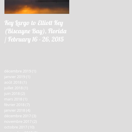
Key Largo to Elliott Key
Key Largo à Elliott Key
(Biscayne Bay), Florida
(Biscayne Bay), Floride 
/ February 16 - 26, 2015
16 - 26 février 2015
décembre 2019
(1)
1 post
janvier 2019
(1)
1 post
août 2018
(1)
1 post
juillet 2018
(1)
1 post
juin 2018
(2)
2 posts
mars 2018
(1)
1 post
février 2018
(7)
7 posts
janvier 2018
(4)
4 posts
décembre 2017
(3)
3 posts
novembre 2017
(2)
2 posts
octobre 2017
(10)
10 posts