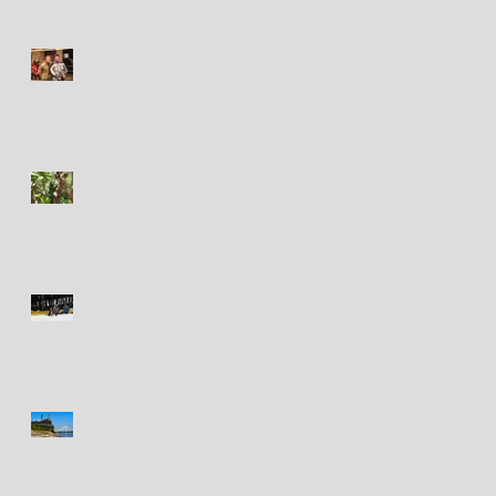
Circa 2003-2004
Iguana - Iguane
Toronto Outdoor
Adventure Show
St. Louis new and old / le
vieux et le nouveau St.
Louis (MO)