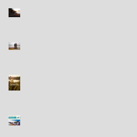
Happy New Year! Bonne
Année!
Festival des Chants de
Marins - 18&19 août 2018
Happy Canada Day! / Bonne
fête du Canada!
Fête des Chants de Marins -
présentations à venir!