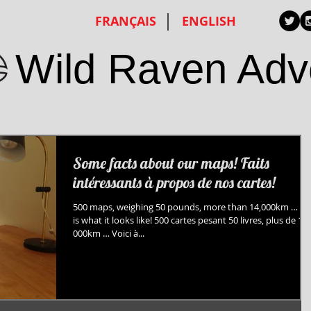
FRANÇAIS
ENGLISH
Wild Raven Adv
Some facts about our maps! Faits
intéressants à propos de nos cartes!
500 maps, weighing 50 pounds, more than 14,000km … Th
is what it looks like! 500 cartes pesant 50 livres, plus de 14
000km … Voici à...