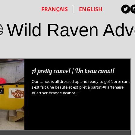
FRANÇAIS
ENGLISH
Wild Raven Adv
A pretty canoe! / Un beau canot!
Our canoe is all dressed up and ready to go! Norte canot
s'est fait une beauté et est prêt à partir! #Partenaire
#Partner #canoe #canot...