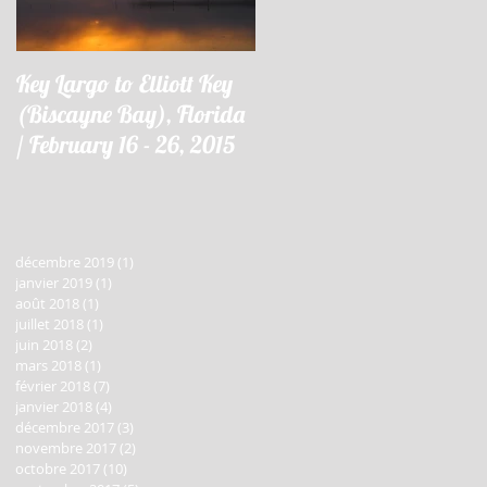
Key Largo to Elliott Key
Key Largo à Elliott Key
(Biscayne Bay), Florida
(Biscayne Bay), Floride 
/ February 16 - 26, 2015
16 - 26 février 2015
décembre 2019
(1)
1 post
janvier 2019
(1)
1 post
août 2018
(1)
1 post
juillet 2018
(1)
1 post
juin 2018
(2)
2 posts
mars 2018
(1)
1 post
février 2018
(7)
7 posts
janvier 2018
(4)
4 posts
décembre 2017
(3)
3 posts
novembre 2017
(2)
2 posts
octobre 2017
(10)
10 posts