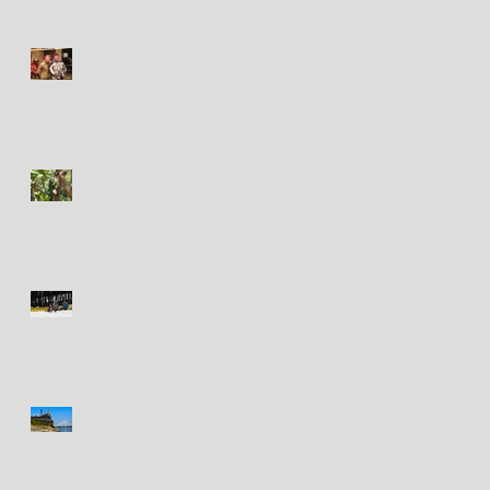
Circa 2003-2004
Iguana - Iguane
Toronto Outdoor
Adventure Show
St. Louis new and old / le
vieux et le nouveau St.
Louis (MO)