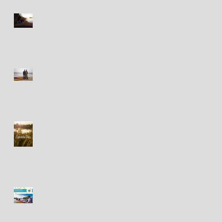
Happy New Year! Bonne
Année!
Festival des Chants de
Marins - 18&19 août 2018
Happy Canada Day! / Bonne
fête du Canada!
Fête des Chants de Marins -
présentations à venir!