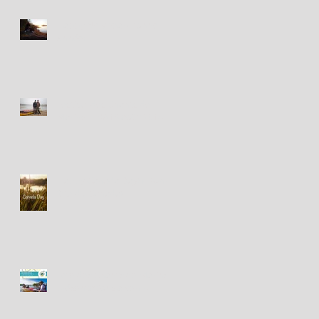
Happy New Year! Bonne
Année!
Festival des Chants de
Marins - 18&19 août 2018
Happy Canada Day! / Bonne
fête du Canada!
Fête des Chants de Marins -
présentations à venir!