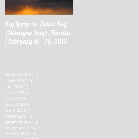
Key Largo to Elliott Key
Key Largo à Elliott Key
(Biscayne Bay), Florida
(Biscayne Bay), Floride 
/ February 16 - 26, 2015
16 - 26 février 2015
décembre 2019
(1)
1 post
janvier 2019
(1)
1 post
août 2018
(1)
1 post
juillet 2018
(1)
1 post
juin 2018
(2)
2 posts
mars 2018
(1)
1 post
février 2018
(7)
7 posts
janvier 2018
(4)
4 posts
décembre 2017
(3)
3 posts
novembre 2017
(2)
2 posts
octobre 2017
(10)
10 posts