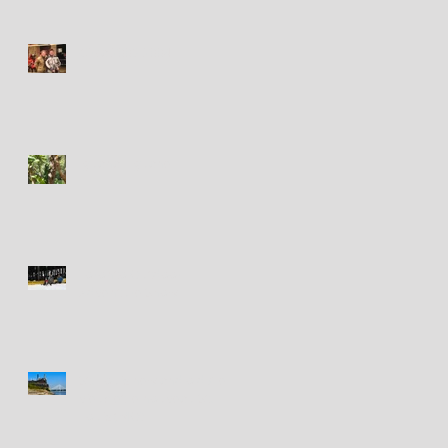
Circa 2003-2004
Iguana - Iguane
Toronto Outdoor
Adventure Show
St. Louis new and old / le
vieux et le nouveau St.
Louis (MO)