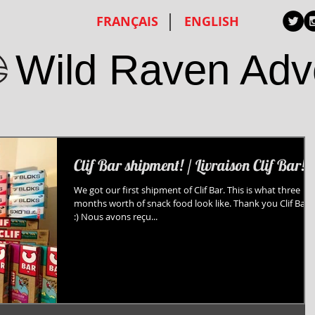
FRANÇAIS
ENGLISH
Wild Raven Adv
Clif Bar shipment! / Livraison Clif Bar!
We got our first shipment of Clif Bar. This is what three
months worth of snack food look like. Thank you Clif Bar!!!
:) Nous avons reçu...