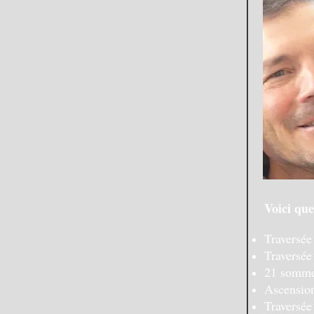
Voici que
Traversée
Traversée
21 sommet
Ascension
Traversée