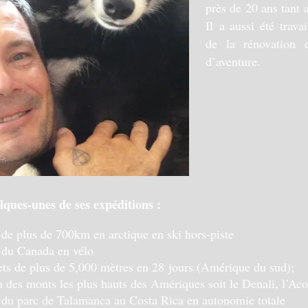
près de 20 ans tant 
Il a aussi été trav
de la rénovation e
d’aventure.
lques-unes de ses expéditions :
 de plus de 700km en arctique en ski hors-piste
 du Canada en vélo
s de plus de 5,000 mètres en 28 jours (Amérique du sud);
 des monts les plus hauts des Amériques soit le Denali, l’A
 du parc de Talamanca au Costa Rica en autonomie totale