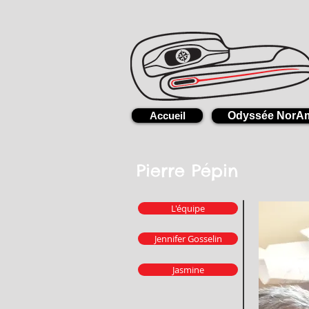
Accueil
Odyssée NorA
Pierre Pépin
L'équipe
Jennifer Gosselin
Jasmine