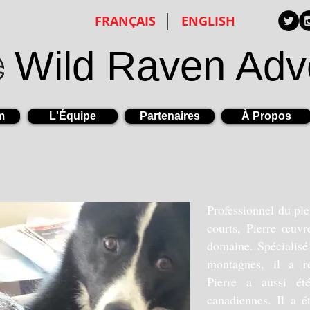
FRANÇAIS
ENGLISH
Wild Raven Adv
m
L'Équipe
Partenaires
À Propos
Professionnel du ple
courts, Pierre œuvr
domaine. Spécialisé
montagnes, il a ré
Pierre a aussi é
canadiennes. Il a é