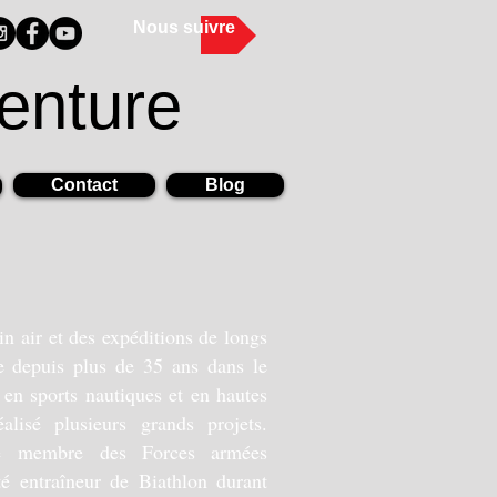
Nous suivre
enture
Contact
Blog
in air et des expéditions de longs
e depuis plus de 35 ans dans le
en sports nautiques et en hautes
alisé plusieurs grands projets.
té membre des Forces armées
té entraîneur de Biathlon durant