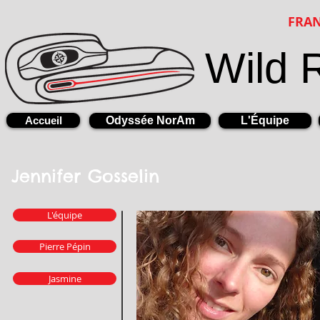
FRAN
Wild 
Accueil
Odyssée NorAm
L'Équipe
Jennifer Gosselin
L'équipe
Pierre Pépin
Jasmine