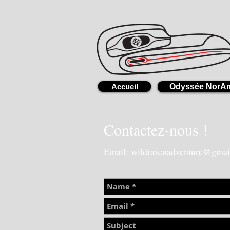
Accueil
Odyssée NorA
Contactez-nous !
Email:
wildravenadventure@gmai