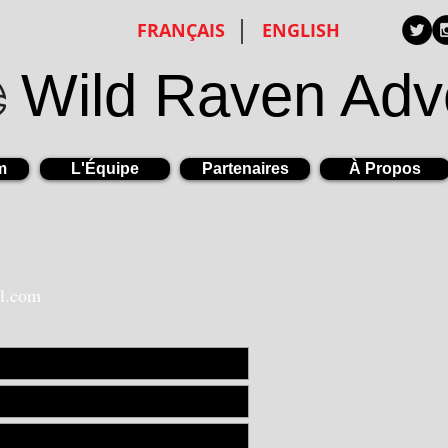
FRANÇAIS
ENGLISH
Wild Raven Adv
m
L'Équipe
Partenaires
À Propos
l.com