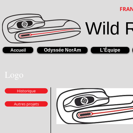
FRAN
Wild 
Accueil
Odyssée NorAm
L'Équipe
Logo
Historique
Autres projets