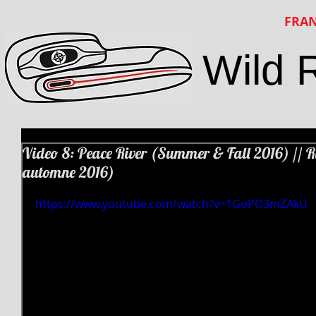
FRAN
Wild 
Video 8: Peace River (Summer & Fall 2016) // Ri
automne 2016)
https://www.youtube.com/watch?v=1GoPO3mZAkU