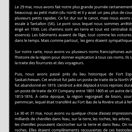
Le 29 mai, nous avons fait notre plus grande journée certainement su
beaucoup au petit matin (du nord) et il y avait un peu plus de co
plusieurs petits rapides. Ce fut dur sur le canot, mais nous avons 
escale à Tantallon (SK). Le pont sous lequel nous sommes arrêtés e
érigé en 1930. Les chemins sont en terre et tout est centralisé d
essence). Les bâtiments avaient de l’âge, tout comme les voitures.
dans le temps. Mais comme partout,  les gens étaient sympathique
Sur notre carte, nous avons vu plusieurs noms francophones autou
l’histoire de la région pour donner explication à tous ces noms. Il
la traite des fourrures et des voyageurs.
Puis, nous avons passé près du lieu historique de Fort Espér
Saskatchewan. Cet endroit fut jadis un poste de traite de la North We
fut abandonné en 1819. L’endroit a été déplacé à trois reprises durant
un poste de traite de XY Company entre 1801-1805 et un autre de l
1813-1816. À cette époque, la région regorgeait de bison, sour
pemmican, lequel était transféré au Fort Bas de la Rivière situé à l
Le 30 et 31 mai, nous avons vu quelque chose d’assez impression
milliards de chenilles dans l’eau, sur la terre, les roches, les arbres,
les chenilles pouvaient s’accrocher sur la terre et dans l’eau. On 
roches. Elles étaient complètements recouvertes de ces bestioles