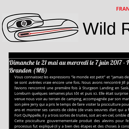
FRAN
Wild 
Dimanche le 21 mai au mercredi le 7 juin 2017 - 
Brandon (MB)
Vous connaissez les expressions “le monde est petit” et “jamais deu
se sont avérées vraie encore une fois. Nous avons rencontré Jill 
l’avions rencontré une première fois à Sturgeon Landing en Saskat
Loreburn quelques semaines plus tôt et puis ici. Elle était surprise 
venue nous voir au terrain de camping, accompagnée par son mari. 
son père Jerry qui a pris le temps de faire visiter la pisciculture pour
ans et montrer ses canots de cèdre (de vrais oeuvres d’art qui a f
Fort Qu’Appelle, il y a trois sortes de truites, soit arc-en-ciel, omble d
Cette pisciculture gouvernementale produit des alevins pour l’
processus fut expliqué (il y a bien des étapes et des choses à cons