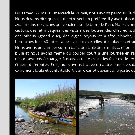
Du samedi 27 mai au mercredi le 31 mai, nous avons parcouru la der
Nous devons dire que ce fut notre section préférée. Il y avait plus de p
avait moins de vaches qui venaient sur le bord de l’eau. Nous avons
castors, des rat musqués, des visons, des loutres, des chevreuils, d
des hiboux (grand duc), des aigles royaux et à tête blanche, 
bernaches bien sûr, des canards et des sarcelles, des pluviers et u
Nous avons pu camper sur un banc de sable deux nuits … et oui, du 
pluie et nous avons même dû couper court à une journée en rai
décor s’est mis à changer à nouveau. Il y avait des falaises de ter
étaient différentes. Puis, nous avons trouvé un autre banc de s
extrêment facile et confortable. Vider le canot devient une partie de 