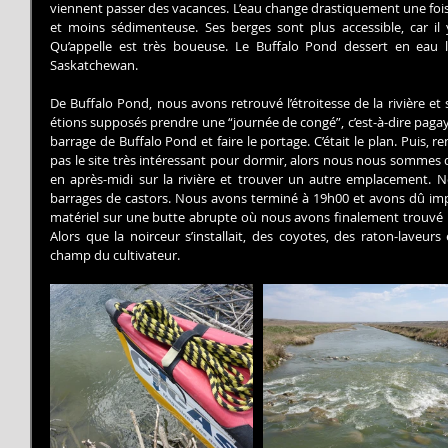
viennent passer des vacances. L’eau change drastiquement une fois re
et moins sédimenteuse. Ses berges sont plus accessible, car il y
Qu’appelle est très boueuse. Le Buffalo Pond dessert en eau l
Saskatchewan.
De Buffalo Pond, nous avons retrouvé l’étroitesse de la rivière et s
étions supposés prendre une “journée de congé”, c’est-à-dire pagaye
barrage de Buffalo Pond et faire le portage. C’était le plan. Puis, r
pas le site très intéressant pour dormir, alors nous nous sommes 
en après-midi sur la rivière et trouver un autre emplacement. 
barrages de castors. Nous avons terminé à 19h00 et avons dû imp
matériel sur une butte abrupte où nous avons finalement trouvé u
Alors que la noirceur s’installait, des coyotes, des raton-laveurs 
champ du cultivateur.