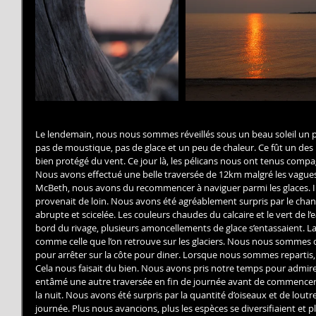
Le lendemain, nous nous sommes réveillés sous un beau soleil un p
pas de moustique, pas de glace et un peu de chaleur. Ce fût un des
bien protégé du vent. Ce jour là, les pélicans nous ont tenus compa
Nous avons effectué une belle traversée de 12km malgré les vagues 
McBeth, nous avons du recommencer à naviguer parmi les glaces. Il f
provenait de loin. Nous avons été agréablement surpris par le chang
abrupte et scicelée. Les couleurs chaudes du calcaire et le vert de l’e
bord du rivage, plusieurs amoncellements de glace s’entassaient. L
comme celle que l’on retrouve sur les glaciers. Nous nous sommes d’a
pour arrêter sur la côte pour diner. Lorsque nous sommes repartis,
Cela nous faisait du bien. Nous avons pris notre temps pour admire
entâmé une autre traversée en fin de journée avant de commencer 
la nuit. Nous avons été surpris par la quantité d’oiseaux et de lout
journée. Plus nous avancions, plus les espèces se diversifiaient et 