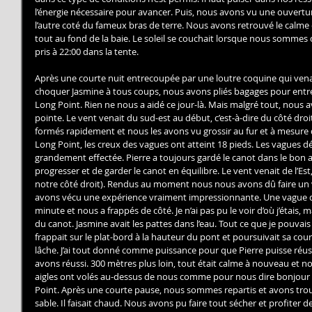
l’énergie nécessaire pour avancer. Puis, nous avons vu une ouvert
l’autre coté du fameux bras de terre. Nous avons retrouvé le calme 
tout au fond de la baie. Le soleil se couchait lorsque nous sommes 
pris à 22:00 dans la tente.
Après une courte nuit entrecoupée par une loutre coquine qui vena
choquer Jasmine à tous coups, nous avons pliés bagages pour entre
Long Point. Rien ne nous a aidé ce jour-là. Mais malgré tout, nous 
pointe. Le vent venait du sud-est au début, c’est-à-dire du côté droi
formés rapidement et nous les avons vu grossir au fur et à mesure 
Long Point, les creux des vagues ont atteint 18 pieds. Les vagues déf
grandement effectée. Pierre a toujours gardé le canot dans le bon a
progresser et de garder le canot en équilibre. Le vent venait de l’E
notre côté droit). Rendus au moment nous nous avons dû faire un vi
avons vécu une expérience vraiment impressionnante. Une vague déf
minute et nous a frappés de côté. Je n’ai pas pu le voir d’où j’étais, 
du canot. Jasmine avait les pattes dans l’eau. Tout ce que je pouvais v
frappait sur le plat-bord à la hauteur du pont et poursuivait sa cour
lâche. J’ai tout donné comme puissance pour que Pierre puisse réussi
avons réussi. 300 mètres plus loin, tout était calme à nouveau et no
aigles ont volés au-dessus de nous comme pour nous dire bonjour
Point. Après une courte pause, nous sommes repartis et avons tro
sable. Il faisait chaud. Nous avons pu faire tout sécher et profiter de