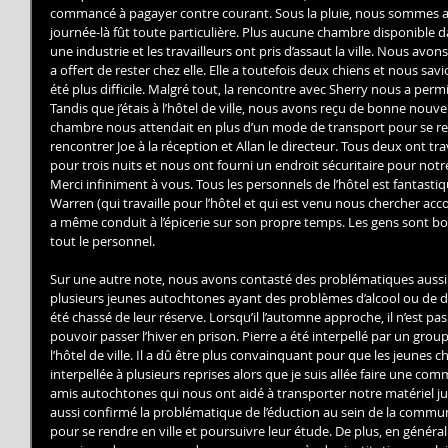
commancé à pagayer contre courant. Sous la pluie, nous sommes arri
journée-là fût toute particulière. Plus aucune chambre disponible da
une industrie et les travailleurs ont pris d’assaut la ville. Nous av
a offert de rester chez elle. Elle a toutefois deux chiens et nous sav
été plus difficile. Malgré tout, la rencontre avec Sherry nous a per
Tandis que j’étais à l’hôtel de ville, nous avons reçu de bonne nouve
chambre nous attendait en plus d’un mode de transport pour se rendr
rencontrer Joe à la réception et Allan le directeur. Tous deux ont tra
pour trois nuits et nous ont fourni un endroit sécuritaire pour not
Merci infiniment à vous. Tous les personnels de l’hôtel est fantastiqu
Warren (qui travaille pour l’hôtel et qui est venu nous chercher ac
a même conduit à l’épicerie sur son propre temps. Les gens sont bo
tout le personnel.
Sur une autre note, nous avons contasté des problématiques aussi
plusieurs jeunes autochtones ayant des problèmes d’alcool ou de dr
été chassé de leur réserve. Lorsqu’il l’automne approche, il n’est p
pouvoir passer l’hiver en prison. Pierre a été interpellé par un grou
l’hôtel de ville. Il a dû être plus convainquant pour que les jeunes cha
interpellée à plusieurs reprises alors que je suis allée faire une com
amis autochtones qui nous ont aidé à transporter notre matériel ju
aussi confirmé la problématique de l’éduction au sein de la communau
pour se rendre en ville et poursuivre leur étude. De plus, en général