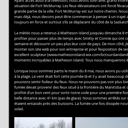
Ayant accès aussi à la télévision, nous avons suivi avec grand inté
situation de Fort McMurray. Les feux dévastateurs ont forcé l’évacu
grande partie de la ville. Fort McMurray est sur notre chemin. Nou
mais déjà, nous devons peut-être commencer à penser à un trajet al
toujours en force et surtout s’ils se déplacent du côté de la Saskat
La météo nous a retenus à Matheson Island jusqu’au dimanche 8 mai.
profiter pour passer plus de temps avec Smitty et Connie qui ont c
semaine et découvrir un peu plus leur coin de pays. De mon côté, j’e
monter son site web pour son entreprise et pour l’exposition de ses 
excellent sculpteur (www.mathesonisland.wix.com/bctourslandand
moments incroyables à Matheson Island. Tous nous manquerons
Lorsque nous sommes partis le matin du 8 mai, nous avons pu utili
à la plage. Le vent était fort cette journée-là et il y avait beaucoup d
pouvions sentir l’odeur du feux. Nous ne pouvions pas voir plus loi
fumée devait provenir des feux situé à la frontière du Manitoba et 
profité d’un bon vent pour sortir notre voile pour une première foi
belle distance avec 41 km (pas de glace). Nous sommes arrêtés sur 
étaient entassés près des buissons. La fumée une fois dissipée nous
soleil.