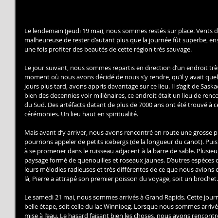
Le lendemain (jeudi 19 mai), nous sommes restés sur place. Vents de
malheureuse de rester d’autant plus que la journée fût superbe, en
une fois profiter des beautés de cette région très sauvage.
Le jour suivant, nous sommes repartis en direction d’un endroit trè
moment où nous avons décidé de nous s’y rendre, qu’il y avait que
jours plus tard, avons appris davantage sur ce lieu. Il s’agit de Sa
bien des decennies voir millénaires, ce endroit était un lieu de renc
du Sud. Des artéfacts datant de plus de 7000 ans ont été trouvé à cet 
cérémonies. Un lieu haut en spiritualité.
Mais avant d’y arriver, nous avons rencontré en route une grosse p
pourrions appeler de petits icebergs (de la longueur du canot). Pui
à se promener dans le ruisseau adjacent à la barre de sable. Plusieur
paysage formé de quenouilles et roseaux jaunes. D’autres espèces 
leurs mélodies radieuses et très différentes de ce que nous avions
là, Pierre a attrapé son premier poisson du voyage, soit un brochet.
Le samedi 21 mai, nous sommes arrivés à Grand Rapids. Cette jour
belle étape, soit celle du lac Winnipeg. Lorsque nous sommes arriv
mise à l’eau. Le hasard faisant bien les choses, nous avons rencontr