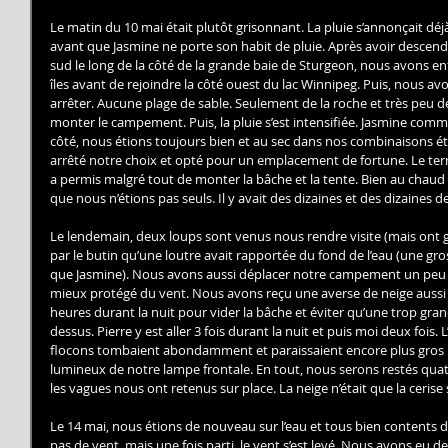
Le matin du 10 mai était plutôt grisonnant. La pluie s’annonçait déj
avant que Jasmine ne porte son habit de pluie. Après avoir descend
sud le long de la côté de la grande baie de Sturgeon, nous avons en
îles avant de rejoindre la côté ouest du lac Winnipeg. Puis, nous 
arrêter. Aucune plage de sable. Seulement de la roche et très peu de
monter le campement. Puis, la pluie s’est intensifiée. Jasmine comm
côté, nous étions toujours bien et au sec dans nos combinaisons 
arrêté notre choix et opté pour un emplacement de fortune. Le terr
a permis malgré tout de monter la bâche et la tente. Bien au chau
que nous n’étions pas seuls. Il y avait des dizaines et des dizaines d
Le lendemain, deux loups sont venus nous rendre visite (mais ont gar
par le butin qu’une loutre avait rapportée du fond de l’eau (une gr
que Jasmine). Nous avons aussi déplacer notre campement un peu pl
mieux protégé du vent. Nous avons reçu une averse de neige aussi q
heures durant la nuit pour vider la bâche et éviter qu’une trop gra
dessus. Pierre y est aller 3 fois durant la nuit et puis moi deux fois. 
flocons tombaient abondamment et paraissaient encore plus gros lor
lumineux de notre lampe frontale. En tout, nous serons restés quat
les vagues nous ont retenus sur place. La neige n’était que la cerise
Le 14 mai, nous étions de nouveau sur l’eau et tous bien contents d’y 
pas de vent, mais une fois parti, le vent s’est levé. Nous avons eu