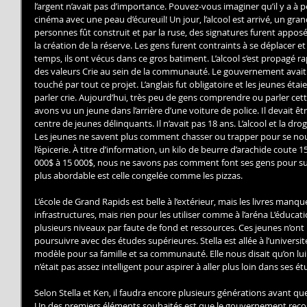
l’argent n’avait pas d’importance. Pouvez-vous imaginer qu’il y a à p
cinéma avec une peau d’écureuil! Un jour, l’alcool est arrivé, un gr
personnes fût construit et par la ruse, des signatures furent appos
la création de la réserve. Les gens furent contraints à se déplacer et
temps, ils ont vécus dans ce gros batiment. L’alcool s’est propagé ra
des valeurs Crie au sein de la communauté. Le gouvernement avait p
touché par tout ce projet. L’anglais fut obligatoire et les jeunes étaie
parler crie. Aujourd’hui, très peu de gens comprendre ou parler cet
avons vu un jeune dans l’arrière d’une voiture de police. Il devait 
centre de jeunes délinquants. Il n’avait pas 18 ans. L’alcool et la dr
Les jeunes ne savent plus comment chasser ou trapper pour se nourri
l’épicerie. À titre d’information, un kilo de beurre d’arachide coute 
000$ à 15 000$, nous ne savons pas comment font ses gens pour survi
plus abordable est celle congelée comme les pizzas.
L’école de Grand Rapids est belle à l’extérieur, mais les livres manquen
infrastructures, mais rien pour les utiliser comme à l’aréna L’éducati
plusieurs niveaux par faute de fond et ressources. Ces jeunes n’o
poursuivre avec des études supérieures. Stella est allée à l’université
modèle pour sa famille et sa communauté. Elle nous disait qu’on lui
n’était pas assez intelligent pour aspirer à aller plus loin dans ses ét
Selon Stella et Ken, il faudra encore plusieurs générations avant qu
Un des premiers éléments souhaités est que le gouvernement reconn