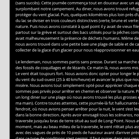
(sans succès). Cette journée commença tout en douceur avec un aig
surplombant notre campement. Au diner, nous avons trouvé refug
protéger du vent glacial. Puis, quelques kilomètres plus loin près d’
du lac se diviser en trois couleurs distinctives (verte, brune et vert
nature. Puis nous avons constaté à quel point il y avait de vieux fil
partout sur la grève et surtout des bacs utilisés pour la pêches comme
avait malheureusement la présence de déchets humains. Même des b
nous avons trouvé dans une petite baie une plage de sable et de caillo
collecter de la glace d’un glacier pour nous réapprovisionner en eau 
Le lendemain, nous sommes partis sans presse. Durant sa marche du
des fossils de coquillages et de lézards. Ce matin là, nous avons m
Le vent était toujours fort. Nous avions donc opter pour longer le p
du vent du sud-ouest (25 à 40 km/heure) et avancer le plus que no
misère. Nous avions tout simplement opté pour apprécier chaque 
sommes pas privés pour arrêter en chemin et observer la nature. P
un long diner sur une plage où nous avons trouvé les plus grosses 
ma main). Contre toutes attentes, cette journée-là fut hallucinant
l’endroit, où nous avions penser arrêter pour la nuit, le vent s’est le
dans la bonne direction. Après avoir envisagé tous les scénarios, n
traversée jusqu’au bras de terre situé au sud de Long Point. Nous av
moment, mais au beau milieu de la traversée, le vent n’était plus a
avec des vagues de près de 10 pieds de hauteur avant d’arriver prè
dans ce type de conditions n’est permis. Il faut puiser dans nos res