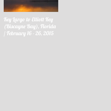
Key Largo to Elliott Key
Key Largo à Elliott Key
(Biscayne Bay), Florida
(Biscayne Bay), Floride 
/ February 16 - 26, 2015
16 - 26 février 2015