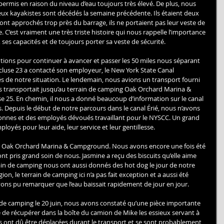
 permis en raison du niveau d’eau toujours très élevé. De plus, nous 
deux kayakistes sont décédés la semaine précédente. Ils étaient deux 
 sont approchés trop près du barrage, ils ne portaient pas leur veste de 
. C’est vraiment une très triste histoire qui nous rappelle l’importance 
 ses capacités et de toujours porter sa veste de sécurité. 
tions pour continuer à avancer et passer les 50 miles nous séparant 
l’écluse 23 a contacté son employeur, le New York State Canal 
s de notre situation. Le lendemain, nous avions un transport fourni 
us transportait jusqu’au terrain de camping Oak Orchard Marina & 
se 25. En chemin, il nous a donné beaucoup d’information sur le canal 
s. Depuis le début de notre parcours dans le canal Érié, nous n’avons 
onnes et des employés dévoués travaillant pour le NYSCC. Un grand 
loyés pour leur aide, leur service et leur gentillesse. 
 à Oak Orchard Marina & Campground. Nous avons encore une fois été 
ont pris grand soin de nous. Jasmine a reçu des biscuits qu’elle aime 
ain de camping nous ont aussi donnés des hot dog le jour de notre 
ion, le terrain de camping ici n’a pas fait exception et a aussi été 
ns pu remarquer que l’eau baissait rapidement de jour en jour. 
 de camping le 20 juin, nous avons constaté qu’une pièce importante 
de récupérer dans la boîte du camion de Mike les essieux servant à 
s ont dû être déplacées durant le transport et se sont probablement 