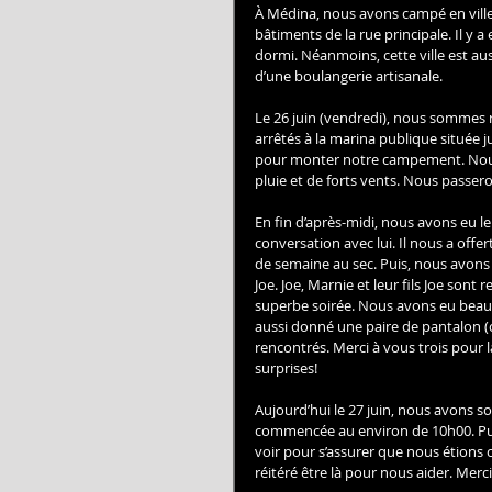
À Médina, nous avons campé en ville. 
bâtiments de la rue principale. Il y
dormi. Néanmoins, cette ville est au
d’une boulangerie artisanale. 
Le 26 juin (vendredi), nous sommes 
arrêtés à la marina publique située j
pour monter notre campement. Nous
pluie et de forts vents. Nous passer
En fin d’après-midi, nous avons eu l
conversation avec lui. Il nous a offe
de semaine au sec. Puis, nous avons 
Joe. Joe, Marnie et leur fils Joe sont
superbe soirée. Nous avons eu beauc
aussi donné une paire de pantalon (ca
rencontrés. Merci à vous trois pour la
surprises! 
Aujourd’hui le 27 juin, nous avons s
commencée au environ de 10h00. Puis,
voir pour s’assurer que nous étions 
réitéré être là pour nous aider. Merci