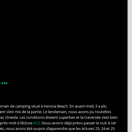
 *** 
errain de camping situé à Verona Beach. En avant-midi, il a plu 
t s’est mis de la partie. Le lendemain, nous avons pu toutefois 
lac Oneida. Les conditions étaient superbes et la traversée s’est bien 
ès-midi à l’écluse 
#23
. Nous avions déjà prévu passer la nuit à cet 
, nous avons été surpris d’apprendre que les écluses 23, 24 et 25 