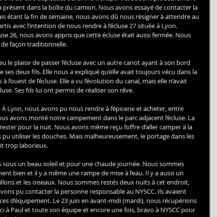
 présent dans la boîte du camion. Nous avons essayé de contacter la 
 étant la fin de semaine, nous avons dû nous résigner à attendre au 
is avec l’intention de nous rendre à l’écluse 27 située à Lyon. 
se 26, nous avons appris que cette écluse était aussi fermée. Nous 
de façon traditionnelle. 
eu le plaisir de passer l’écluse avec un autre canot ayant à son bord 
s deux fils. Elle nous a expliqué qu’elle avait toujours vécu dans la 
à l’ouest de l’écluse. Elle a vu l’évolution du canal, mais elle n’avait 
se. Ses fils lui ont permis de réaliser son rêve. 
d. À Lyon, nous avons pu nous rendre à l’épicerie et acheter, entre 
Nous avons monté notre campement dans le parc adjacent l’écluse. La 
ester pour la nuit. Nous avons même reçu l’offre d’aller camper à la 
pu utiliser les douches. Mais malheureusement, le portage dans les 
t trop laborieux. 
 sous un beau soleil et pour une chaude journée. Nous sommes 
iment bien et il y a même une rampe de mise à l’eau. Il y a aussi un 
illons et les oiseaux. Nous sommes restés deux nuits à cet endroit, 
s avons pu contacter la personne responsable au NYSCC. Ils avaient 
ces d’équipement. Le 23 juin en avant-midi (mardi), nous récupérions 
ci à Paul et toute son équipe et encore une fois, bravo à NYSCC pour 