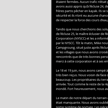
étaient fermées. Aucun trafic n’était
avons aussi appris qu’à l’écluse 24, 
frères partis pêcher en kayak. Ils se
sécurité et ils n’ont eu aucune chance
de respecter la force des cours d’eau,
Tandis que nous cherchions des solu
de l’écluse 25, le maître éclusier de 
Corporation (NYSCC) et les a informé
par le NYSCC. Tôt le matin, Mike no
Campgroung, situé juste après l’éclu
et les villages que nous avons croisé
rencontrés que de très bonnes pers
merci à cette corporation et à ses emp
Le 18 et 19 juin, nous avons campé
très bien reçus. Nous voisin de face 
beaucoup. Les propriétaires du terr
arrivée. Tout comme le reste de la rég
inondé. Fort heureusement, nous avo
Le matin de notre départ du terrain
était manquante. Nous avons oublié 
notre système de portage. Les pièce