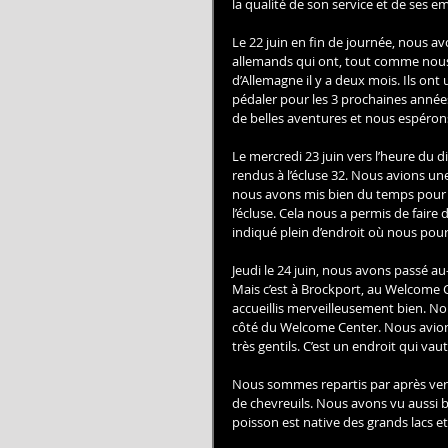
la qualité de son service et de ses e
Le 22 juin en fin de journée, nous a
allemands qui ont, tout comme nous, d
d’Allemagne il y a deux mois. Ils ont 
pédaler pour les 3 prochaines année
de belles aventures et nous espérons
Le mercredi 23 juin vers l’heure du
rendus à l’écluse 32. Nous avions une
nous avons mis bien du temps pour n
l’écluse. Cela nous a permis de faire
indiqué plein d’endroit où nous pour
Jeudi le 24 juin, nous avons passé au-
Mais c’est à Brockport, au Welcome 
accueillis merveilleusement bien. N
côté du Welcome Center. Nous avions a
très gentils. C’est un endroit qui vaut
Nous sommes repartis par après ver
de chevreuils. Nous avons vu aussi b
poisson est native des grands lacs et 