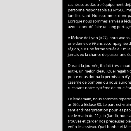
cachés sous d’autre équipement déjà
personne responsable au NYSCC, mais
lundi suivant. Nous sommes donc part
Lorsque nous sommes arrivés à l’éclu
avons donc dû faire un long portage 
À l’écluse de Lyon (#27), nous avons 
une dame de 99 ans accompagnée de se
région, sur une ferme située à 3 miles 
jamais eu la chance de passer une éclu
Durant la journée, il a fait très chau
autre, un melon d’eau. Quel régal! 
police nous donna la permission d’y r
caserne de pompier où nous aurions 
rues sans notre système de roue étai
Le lendemain, nous sommes repartis
arrêtés à l’écluse 30. Le parc est vra
sentier d’interprétation pour les pap
car le matin du 22 juin (lundi), nou
trouvés et garder nos précieuses piè
enfin les essieux. Quel bonheur! Mer