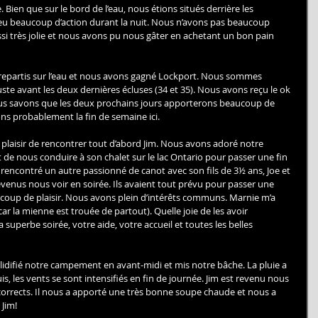
Bien que sur le bord de l’eau, nous étions situés derrière les 
 a eu beaucoup d’action durant la nuit. Nous n’avons pas beaucoup 
ssi très jolie et nous avons pu nous gâter en achetant un bon pain 
repartis sur l’eau et nous avons gagné Lockport. Nous sommes 
uste avant les deux dernières écluses (34 et 35). Nous avons reçu le ok 
 savons que les deux prochains jours apporterons beaucoup de 
ons probablement la fin de semaine ici. 
e plaisir de rencontrer tout d’abord Jim. Nous avons adoré notre 
rt de nous conduire à son chalet sur le lac Ontario pour passer une fin 
rencontré un autre passionné de canot avec son fils de 3½ ans, Joe et 
 revenus nous voir en soirée. Ils avaient tout prévu pour passer une 
oup de plaisir. Nous avons plein d’intérêts communs. Marnie m’a 
r la mienne est trouée de partout). Quelle joie de les avoir 
 superbe soirée, votre aide, votre accueil et toutes les belles 
olidifié notre campement en avant-midi et mis notre bâche. La pluie a 
 les vents se sont intensifiés en fin de journée. Jim est revenu nous 
corrects. Il nous a apporté une très bonne soupe chaude et nous a 
 Jim!