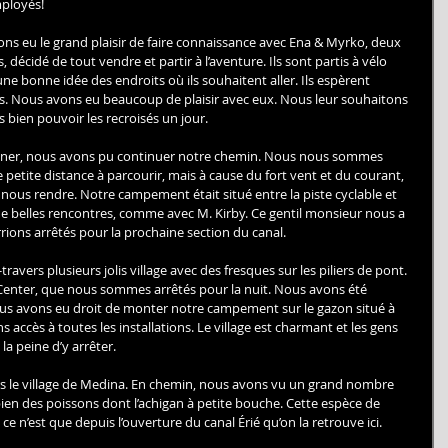
mployés! 
vons eu le grand plaisir de faire connaissance avec Ena & Myrko, deux 
écidé de tout vendre et partir à l’aventure. Ils sont partis à vélo 
une bonne idée des endroits où ils souhaitent aller. Ils espèrent 
s. Nous avons eu beaucoup de plaisir avec eux. Nous leur souhaitons 
 bien pouvoir les recroisés un jour. 
 diner, nous avons pu continuer notre chemin. Nous nous sommes 
 petite distance à parcourir, mais à cause du fort vent et du courant, 
ous rendre. Notre campement était situé entre la piste cyclable et 
 de belles rencontres, comme avec M. Kirby. Ce gentil monsieur nous a 
rions arrêtés pour la prochaine section du canal. 
travers plusieurs jolis village avec des fresques sur les piliers de pont. 
Center, que nous sommes arrêtés pour la nuit. Nous avons été 
ous avons eu droit de monter notre campement sur le gazon situé à 
ccès à toutes les installations. Le village est charmant et les gens 
 la peine d’y arrêter. 
s le village de Medina. En chemin, nous avons vu un grand nombre 
ien des poissons dont l’achigan à petite bouche. Cette espèce de 
ce n’est que depuis l’ouverture du canal Érié qu’on la retrouve ici. 